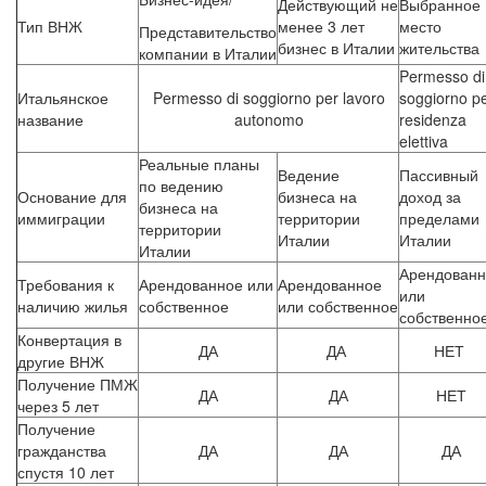
Действующий не
Выбранное
Тип ВНЖ
менее 3 лет
место
Представительство
бизнес в Италии
жительства
компании в Италии
Permesso di
Итальянское
Permesso di soggiorno per lavoro
soggiorno p
название
autonomo
residenza
elettiva
Реальные планы
Ведение
Пассивный
по ведению
Основание для
бизнеса на
доход за
бизнеса на
иммиграции
территории
пределами
территории
Италии
Италии
Италии
Арендованн
Требования к
Арендованное или
Арендованное
или
наличию жилья
собственное
или собственное
собственно
Конвертация в
ДА
ДА
НЕТ
другие ВНЖ
Получение ПМЖ
ДА
ДА
НЕТ
через 5 лет
Получение
гражданства
ДА
ДА
ДА
спустя 10 лет