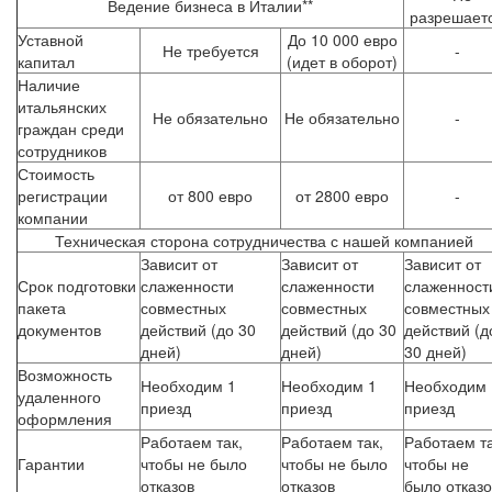
Ведение бизнеса в Италии**
разрешает
Уставной
До 10 000 евро
Не требуется
-
капитал
(идет в оборот)
Наличие
итальянских
Не обязательно
Не обязательно
-
граждан среди
сотрудников
Стоимость
регистрации
от 800 евро
от 2800 евро
-
компании
Техническая сторона сотрудничества с нашей компанией
Зависит от
Зависит от
Зависит от
Срок подготовки
слаженности
слаженности
слаженност
пакета
совместных
совместных
совместных
документов
действий (до 30
действий (до 30
действий (д
дней)
дней)
30 дней)
Возможность
Необходим 1
Необходим 1
Необходим 
удаленного
приезд
приезд
приезд
оформления
Работаем так,
Работаем так,
Работаем та
Гарантии
чтобы не было
чтобы не было
чтобы не
отказов
отказов
было отказо