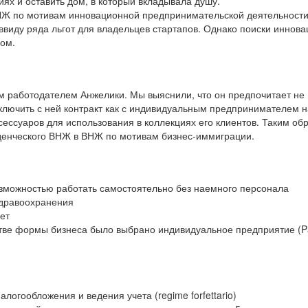
иях и оставить дом, в который вкладывала душу.
Ж по мотивам инновационной предпринимательской деятельности (
ввиду ряда льгот для владельцев стартапов. Однако поиски иннов
хом.
 работодателем Анжелики. Мы выяснили, что он предпочитает не
заключить с ней контракт как с индивидуальным предпринимателем н
сессуаров для использования в коллекциях его клиентов. Таким об
уденческого ВНЖ в ВНЖ по мотивам бизнес-иммиграции.
можностью работать самостоятельно без наемного персонала
здравоохранения
лет
стве формы бизнеса было выбрано индивидуальное предприятие (Pa
огообложения и ведения учета (regime forfettario)