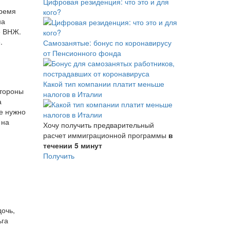
Цифровая резиденция: что это и для
время
кого?
на
е ВНЖ.
.
Самозанятые: бонус по коронавирусу
от Пенсионного фонда
Какой тип компании платит меньше
стороны
налогов в Италии
а
е нужно
 на
Хочу получить предварительный
расчет иммиграционной программы
в
течении 5 минут
Получить
дочь,
ьга