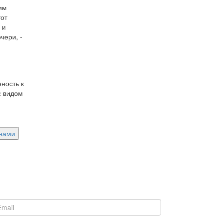
им
тот
 и
чери, -
ность к
с видом
 нами