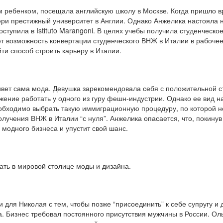
м ребенком, посещала английскую школу в Москве. Когда пришло 
ери престижный университет в Англии. Однако Анжелика настояла 
ступила в Istituto Marangoni. В целях учебы получила студенческо
т возможность конвертации студенческого ВНЖ в Италии в рабочее
ти способ строить карьеру в Италии.
живет сама мода. Девушка зарекомендовала себя с положительной 
ение работать у одного из гуру фешн-индустрии. Однако ее вид н
еобходимо выбрать такую иммиграционную процедуру, по которой н
лучения ВНЖ в Италии “с нуля”. Анжелика опасается, что, покинув
 модного бизнеса и упустит свой шанс.
ать в мировой столице моды и дизайна.
ля Николая с тем, чтобы позже “присоединить” к себе супругу и 
. Бизнес требовал постоянного присутствия мужчины в России. Ол