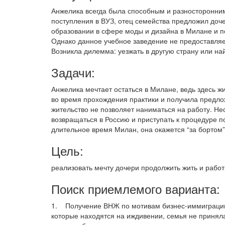
Анжелика всегда была способным и разносторонни
поступления в ВУЗ, отец семейства предложил доч
образовании в сфере моды и дизайна в Милане и по
Однако данное учебное заведение не предоставляе
Возникла дилемма: уезжать в другую страну или най
Задачи:
Анжелика мечтает остаться в Милане, ведь здесь 
во время прохождения практики и получила предлож
жительство не позволяет наниматься на работу. Н
возвращаться в Россию и приступать к процедуре по
длительное время Милан, она окажется “за бортом”
Цель:
реализовать мечту дочери продолжить жить и работ
Поиск приемлемого варианта:
1. Получение ВНЖ по мотивам бизнес-иммиграции д
которые находятся на иждивении, семья не приняла