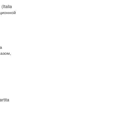
Italia
ационной
а
разом,
rtita