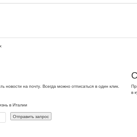
Телефон
E-
ma
*
х
С
 новости на почту. Всегда можно отписаться в один клик.
Пр
в 
знь в Италии
Отправить запрос