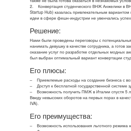
также не была готова оказаться в незнакомых услов
2. Конвертация студенческого ВНЖ Анжелики в ВН
Startup Hub) казалась привлекательным вариантом 
идеи в сфере фешн-индустрии не увенчались успе
Решение:
Нами были проведены переговоры с потенциальным
нанимать девушку в качестве сотрудника, а готов 
оказание услуг по разработке отдельных модных ак
был выбран оптимальный вариант конвертации ст
Его плюсы:
– Приемлемые расходы на создание бизнеса с воз
– Доступ к бесплатной государственной системе 
– Возможность получить ПМЖ в Италии спустя 5 
Ввиду невысоких оборотов на первых порах в каче
IVA).
Его преимущества:
– Возможность использования льготного режима нал