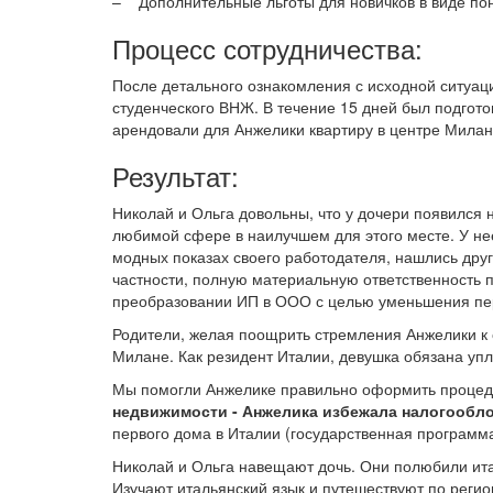
– Дополнительные льготы для новичков в виде пон
Процесс сотрудничества:
После детального ознакомления с исходной ситуац
студенческого ВНЖ. В течение 15 дней был подгото
арендовали для Анжелики квартиру в центре Милан
Результат:
Николай и Ольга довольны, что у дочери появился 
любимой сфере в наилучшем для этого месте. У не
модных показах своего работодателя, нашлись дру
частности, полную материальную ответственность
преобразовании ИП в ООО с целью уменьшения пе
Родители, желая поощрить стремления Анжелики к 
Милане. Как резидент Италии, девушка обязана упла
Мы помогли Анжелике правильно оформить процеду
недвижимости - Анжелика избежала налогообл
первого дома в Италии (государственная программа
Николай и Ольга навещают дочь. Они полюбили ита
Изучают итальянский язык и путешествуют по реги