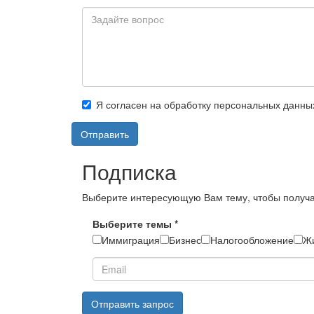
Ваше
имя
*
Задайте
Я согласен на обработку персональных данны
вопрос
Согласие
*
*
Отправить
Подписка
Выберите интересующую Вам тему, чтобы получать
Выберите темы
*
Иммиграция
Бизнес
Налогообложение
Жи
Email
*
Отправить запрос