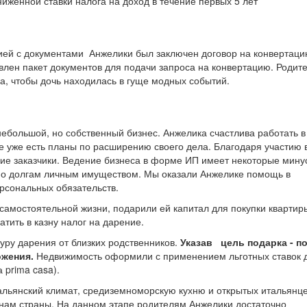
иженной ставки налога на доход в течение первых 5 лет
ией с документами Анжелики был заключен договор на конвертац
влен пакет документов для подачи запроса на конвертацию. Родит
а, чтобы дочь находилась в гуще модных событий.
небольшой, но собственный бизнес. Анжелика счастлива работать в
е уже есть планы по расширению своего дела. Благодаря участию 
гие заказчики. Ведение бизнеса в форме ИП имеет некоторые мину
 по долгам личным имуществом. Мы оказали Анжелике помощь в
рсональных обязательств.
самостоятельной жизни, подарили ей капитал для покупки квартир
тить в казну налог на дарение.
ру дарения от близких родственников.
Указав цель подарка - п
ожения.
Недвижимость оформили с применением льготных ставок 
 prima casa).
льянский климат, средиземноморскую кухню и открытых итальянце
онам страны. На данном этапе родителям Анжелики достаточно